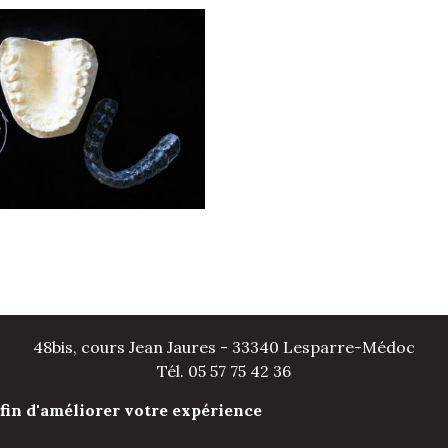
48bis, cours Jean Jaures - 33340 Lesparre-Médoc
Tél.
05 57 75 42 36
ales
-
Infos Conseil de l'Ordre
- site web du cabinet denta
afin d'améliorer votre expérience