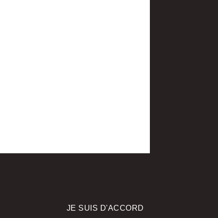
ire créé
par
www.denti.site
JE SUIS D'ACCORD