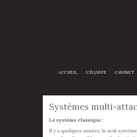
Aller au contenu principal
ACCUEIL
L'ÉQUIPE
CABINET
Systèmes multi-atta
Le système classique :
Il y a quelques années, le seul systèm