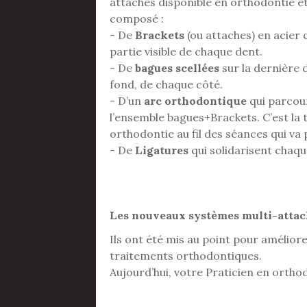
attaches disponible en orthodontie ét
composé :
- De
Brackets
(ou attaches) en acier c
partie visible de chaque dent.
- De
bagues scellées
sur la dernière 
fond, de chaque côté.
- D’un
arc orthodontique
qui parcou
l’ensemble bagues+Brackets. C’est la 
orthodontie au fil des séances qui v
- De
Ligatures
qui solidarisent chaqu
Les nouveaux systèmes multi-attac
Ils ont été mis au point pour améliorer
traitements orthodontiques.
Aujourd’hui, votre Praticien en ortho