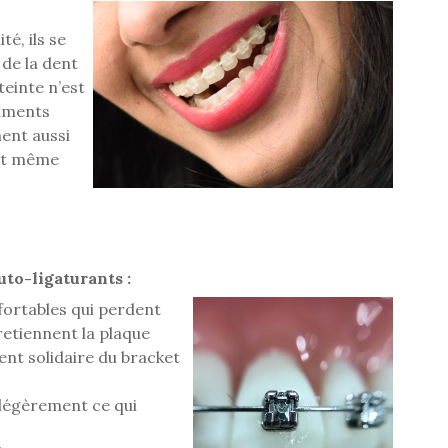
é, ils se
 de la dent
teinte n’est
liments
nent aussi
 et même
uto-ligaturants :
nfortables qui perdent
 retiennent la plaque
ent solidaire du bracket
 légèrement ce qui